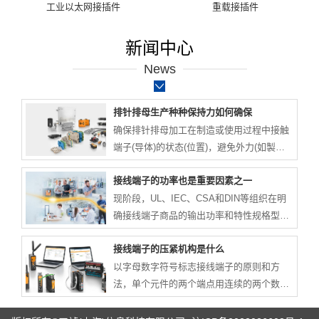
工业以太网接插件
重载接插件
新闻中心
News
排针排母生产种种保持力如何确保
确保排针排母加工在制造或使用过程中接触
端子(导体)的状态(位置)，避免外力(如製造
过程焊线时的拉扯；SMT过程的热变形力
接线端子的功率也是重要因素之一
量。插拔时的力量，使用过程衝击或振动产
生的力等)使接触端子(导体)偏离工作位置，
现阶段，UL、IEC、CSA和DIN等组织在明
导致连接功能丧失。测试方法：EIA-364-29
确接线端子商品的输出功率和特性规格型号
测试要点：测试对像为整个连接器.测试作用
时并沒有统一的规范。客户必须了解UL和
接线端子的压紧机构是什么
点为连接器正常使用的方向(端子组装的反方
IEC规格型号间的差别。在欧州生产制造的
向)。除非特别指定，速度为
接线端子商品的规格型号选用IEC标准，而
以字母数字符号标志接线端子的原则和方
25.4mm/minute。为破坏性测试。规范要
在美国制造的商品则选用UL规范。接线端子
法，单个元件的两个端点用连续的两个数字
求：一般设定小值(5.0N Min.
这二种规范中间的差别十分大。不了解产品
表示。单个元件的中间各端子用自然递增数
型号测定法的技术工程师会冒非常大的风险
序的数字表示。相同元件组，在数字前冠以