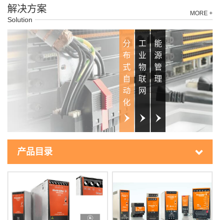
解决方案
MORE +
Solution
分
工
能
布
业
源
式
物
管
自
联
理
动
网
化
产品目录